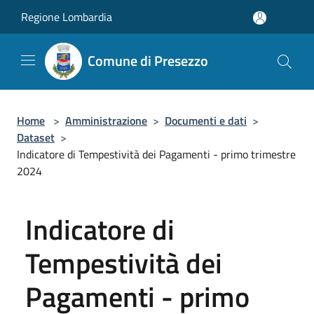
Salta al contenuto principale
Regione Lombardia
Comune di Presezzo
Home
>
Amministrazione
>
Documenti e dati
>
Dataset
>
Indicatore di Tempestività dei Pagamenti - primo trimestre
2024
Indicatore di
Tempestività dei
Pagamenti - primo