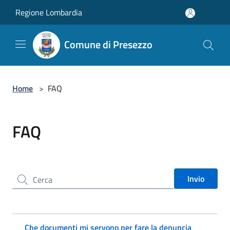
Salta al contenuto principale
Regione Lombardia
Comune di Presezzo
Home
>
FAQ
FAQ
Cerca nel sito
Invio
Che documenti mi servono per fare la denuncia