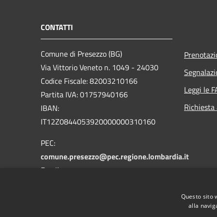
CONTATTI
Comune di Presezzo (BG)
Prenotaz
Via Vittorio Veneto n. 1049 - 24030
Segnalazi
Codice Fiscale: 82003210166
Leggi le 
Partita IVA: 01757940166
Richiesta
IBAN:
IT12Z0844053920000000310160
PEC:
comune.presezzo@pec.regione.lombardia.it
Email:
protocollo@comune.presezzo.bg.it
Questo sito 
Centralino Unico: +39 035 464611
alla navig