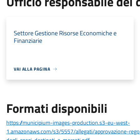
Ufficio responsabile de
Settore Gestione Risorse Economiche e
Finanziarie
VAI ALLA PAGINA
Formati disponibili
https://municipium-images-production.s3-eu-west-
1.amazonaws.com/s3/5557/allegati/approvazione-regol