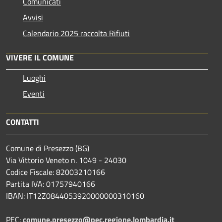
Comunicati
Avvisi
Calendario 2025 raccolta Rifiuti
VIVERE IL COMUNE
Luoghi
Eventi
CONTATTI
Comune di Presezzo (BG)
Via Vittorio Veneto n. 1049 - 24030
Codice Fiscale: 82003210166
Partita IVA: 01757940166
IBAN: IT12Z0844053920000000310160
PEC:
comune.presezzo@pec.regione.lombardia.it