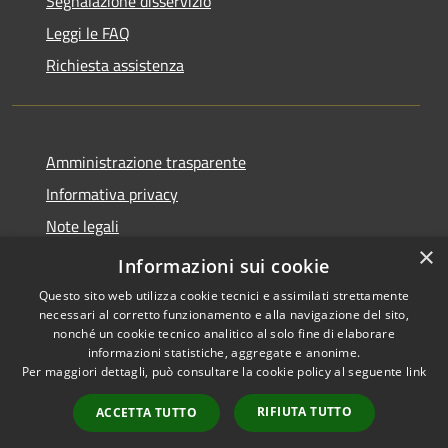
Segnalazione disservizio
Leggi le FAQ
Richiesta assistenza
Amministrazione trasparente
Informativa privacy
Note legali
×
Dichiarazione di accessibilità
Informazioni sui cookie
Questo sito web utilizza cookie tecnici e assimilati strettamente
necessari al corretto funzionamento e alla navigazione del sito,
nonché un cookie tecnico analitico al solo fine di elaborare
informazioni statistiche, aggregate e anonime.
RSS
Copyright © 2026 • Comune di
Per maggiori dettagli, può consultare la cookie policy al seguente
link
Accessibilità
Presezzo • Powered by
Privacy
Municipium
Accesso
•
RIFIUTA TUTTO
ACCETTA TUTTO
Cookie
redazione