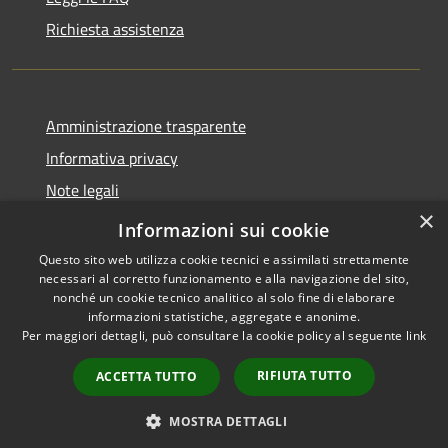
Richiesta assistenza
Amministrazione trasparente
Informativa privacy
Note legali
×
Dichiarazione di accessibilità
Informazioni sui cookie
Questo sito web utilizza cookie tecnici e assimilati strettamente
necessari al corretto funzionamento e alla navigazione del sito,
nonché un cookie tecnico analitico al solo fine di elaborare
informazioni statistiche, aggregate e anonime.
RSS
Copyright © 2026 • Comune di
Per maggiori dettagli, può consultare la cookie policy al seguente
link
Accessibilità
Presezzo • Powered by
Privacy
Municipium
Accesso
•
RIFIUTA TUTTO
ACCETTA TUTTO
Cookie
redazione
Mappa del sito
MOSTRA DETTAGLI