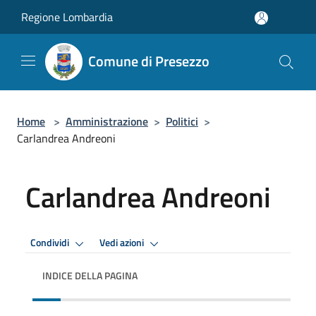
Salta al contenuto principale
Regione Lombardia
Comune di Presezzo
Home
>
Amministrazione
>
Politici
>
Carlandrea Andreoni
Carlandrea Andreoni
Condividi
Vedi azioni
INDICE DELLA PAGINA