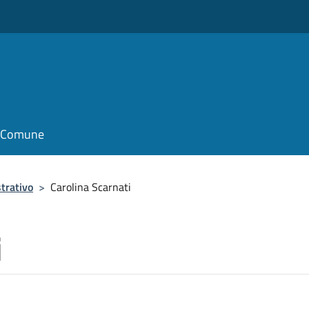
il Comune
trativo
>
Carolina Scarnati
i