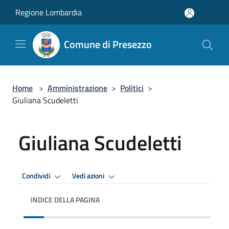
Salta al contenuto principale
Regione Lombardia
Comune di Presezzo
Home
>
Amministrazione
>
Politici
>
Giuliana Scudeletti
Giuliana Scudeletti
Condividi
Vedi azioni
INDICE DELLA PAGINA