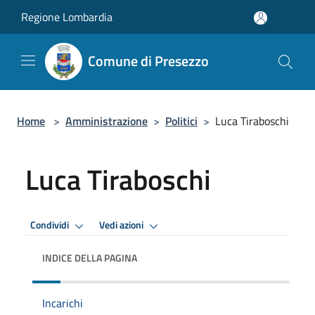
Salta al contenuto principale
Regione Lombardia
Comune di Presezzo
Home
>
Amministrazione
>
Politici
>
Luca Tiraboschi
Luca Tiraboschi
Condividi
Vedi azioni
INDICE DELLA PAGINA
Incarichi