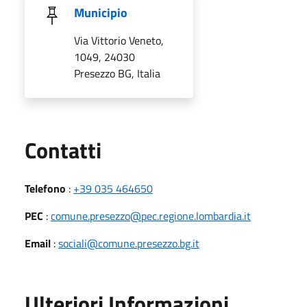
Municipio
Via Vittorio Veneto,
1049, 24030
Presezzo BG, Italia
Utili
Contatti
Telefono
:
+39 035 464650
PEC
:
comune.presezzo@pec.regione.lombardia.it
Email
:
sociali@comune.presezzo.bg.it
Ulteriori Informazioni