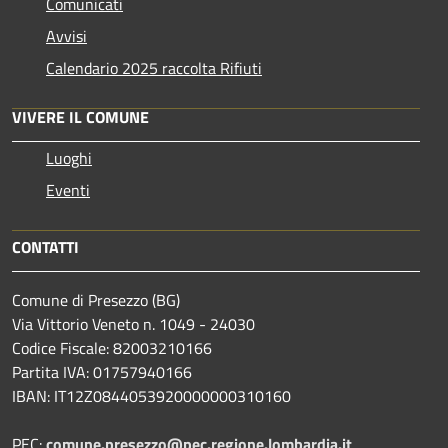
Comunicati
Avvisi
Calendario 2025 raccolta Rifiuti
VIVERE IL COMUNE
Luoghi
Eventi
CONTATTI
Comune di Presezzo (BG)
Via Vittorio Veneto n. 1049 - 24030
Codice Fiscale: 82003210166
Partita IVA: 01757940166
IBAN: IT12Z0844053920000000310160
PEC:
comune.presezzo@pec.regione.lombardia.it