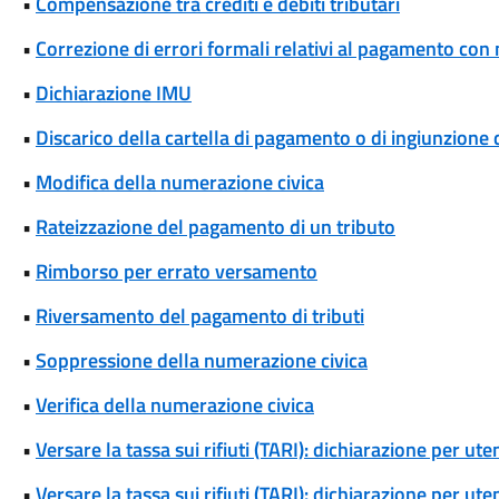
•
Compensazione tra crediti e debiti tributari
•
Correzione di errori formali relativi al pagamento co
•
Dichiarazione IMU
•
Discarico della cartella di pagamento o di ingiunzione 
•
Modifica della numerazione civica
•
Rateizzazione del pagamento di un tributo
•
Rimborso per errato versamento
•
Riversamento del pagamento di tributi
•
Soppressione della numerazione civica
•
Verifica della numerazione civica
•
Versare la tassa sui rifiuti (TARI): dichiarazione per u
•
Versare la tassa sui rifiuti (TARI): dichiarazione per u