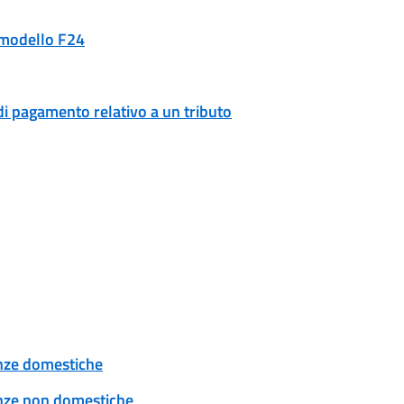
n modello F24
di pagamento relativo a un tributo
tenze domestiche
tenze non domestiche