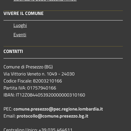
VIVERE IL COMUNE
Luoghi
Eventi
CONTATTI
Comune di Presezzo (BG)
Via Vittorio Veneto n. 1049 - 24030
Codice Fiscale: 82003210166
Partita IVA: 01757940166
IBAN: IT12Z0844053920000000310160
PEC:
comune.presezzo@pec.regione.lombardia.it
Email:
protocollo@comune.presezzo.bg.it
Centralino Unico: +39 035 464611