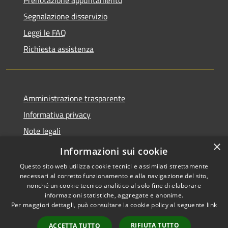
Prenotazione appuntamento
Segnalazione disservizio
Leggi le FAQ
Richiesta assistenza
Amministrazione trasparente
Informativa privacy
Note legali
×
Dichiarazione di accessibilità
Informazioni sui cookie
Questo sito web utilizza cookie tecnici e assimilati strettamente
necessari al corretto funzionamento e alla navigazione del sito,
nonché un cookie tecnico analitico al solo fine di elaborare
informazioni statistiche, aggregate e anonime.
RSS
Copyright © 2026 • Comune di
Per maggiori dettagli, può consultare la cookie policy al seguente
link
Accessibilità
Presezzo • Powered by
Privacy
Municipium
Accesso
•
RIFIUTA TUTTO
ACCETTA TUTTO