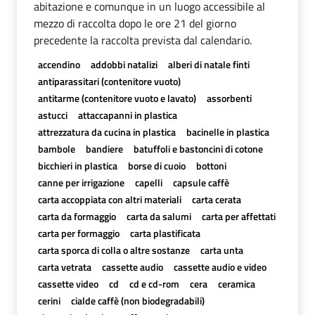
abitazione e comunque in un luogo accessibile al
mezzo di raccolta dopo le ore 21 del giorno
precedente la raccolta prevista dal calendario.
accendino
addobbi natalizi
alberi di natale finti
antiparassitari (contenitore vuoto)
antitarme (contenitore vuoto e lavato)
assorbenti
astucci
attaccapanni in plastica
attrezzatura da cucina in plastica
bacinelle in plastica
bambole
bandiere
batuffoli e bastoncini di cotone
bicchieri in plastica
borse di cuoio
bottoni
canne per irrigazione
capelli
capsule caffè
carta accoppiata con altri materiali
carta cerata
carta da formaggio
carta da salumi
carta per affettati
carta per formaggio
carta plastificata
carta sporca di colla o altre sostanze
carta unta
carta vetrata
cassette audio
cassette audio e video
cassette video
cd
cd e cd-rom
cera
ceramica
cerini
cialde caffè (non biodegradabili)