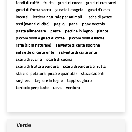
fondi di caffè
frutta
gusci di cozze
gusci di crostacei
gusci di frutta secca
gusci di vongole
gusci d'uovo
incensi
lettiera naturale per animali
lische di pesce
ossi (avanzi di cibo)
paglia
pane
pane vecchio
pasta alimentare
pesce
pettine in legno
piante
piccole ossa e gusci di cozze
piccole ossa e lische
rafia (fibra naturale)
salviette di carta sporche
salviette di carta unte
salviette di carta unte
scarti di cucina
scarti di cucina
scarti di frutta e verdura
scarti di verdura e frutta
sfalci di potatura (piccole quantità)
stuzzicadenti
sughero
tagliere in legno
tappi sughero
terriccio per piante
uova
verdura
Verde