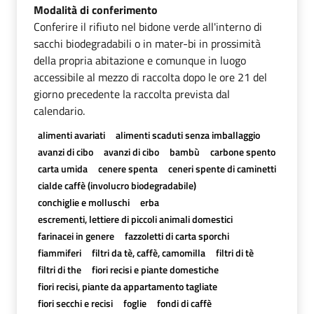
Modalità di conferimento
Conferire il rifiuto nel bidone verde all'interno di
sacchi biodegradabili o in mater-bi in prossimità
della propria abitazione e comunque in luogo
accessibile al mezzo di raccolta dopo le ore 21 del
giorno precedente la raccolta prevista dal
calendario.
alimenti avariati
alimenti scaduti senza imballaggio
avanzi di cibo
avanzi di cibo
bambù
carbone spento
carta umida
cenere spenta
ceneri spente di caminetti
cialde caffè (involucro biodegradabile)
conchiglie e molluschi
erba
escrementi, lettiere di piccoli animali domestici
farinacei in genere
fazzoletti di carta sporchi
fiammiferi
filtri da tè, caffè, camomilla
filtri di tè
filtri di the
fiori recisi e piante domestiche
fiori recisi, piante da appartamento tagliate
fiori secchi e recisi
foglie
fondi di caffè