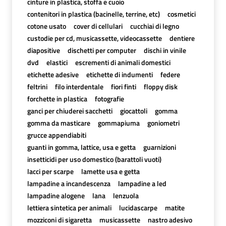
cinture in plastica, stoffa e cuoio
contenitori in plastica (bacinelle, terrine, etc)
cosmetici
cotone usato
cover di cellulari
cucchiai di legno
custodie per cd, musicassette, videocassette
dentiere
diapositive
dischetti per computer
dischi in vinile
dvd
elastici
escrementi di animali domestici
etichette adesive
etichette di indumenti
federe
feltrini
filo interdentale
fiori finti
floppy disk
forchette in plastica
fotografie
ganci per chiuderei sacchetti
giocattoli
gomma
gomma da masticare
gommapiuma
goniometri
grucce appendiabiti
guanti in gomma, lattice, usa e getta
guarnizioni
insetticidi per uso domestico (barattoli vuoti)
lacci per scarpe
lamette usa e getta
lampadine a incandescenza
lampadine a led
lampadine alogene
lana
lenzuola
lettiera sintetica per animali
lucidascarpe
matite
mozziconi di sigaretta
musicassette
nastro adesivo