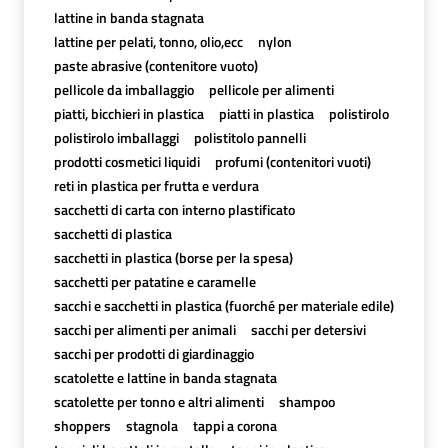
lattine in banda stagnata
lattine per pelati, tonno, olio,ecc
nylon
paste abrasive (contenitore vuoto)
pellicole da imballaggio
pellicole per alimenti
piatti, bicchieri in plastica
piatti in plastica
polistirolo
polistirolo imballaggi
polistitolo pannelli
prodotti cosmetici liquidi
profumi (contenitori vuoti)
reti in plastica per frutta e verdura
sacchetti di carta con interno plastificato
sacchetti di plastica
sacchetti in plastica (borse per la spesa)
sacchetti per patatine e caramelle
sacchi e sacchetti in plastica (fuorché per materiale edile)
sacchi per alimenti per animali
sacchi per detersivi
sacchi per prodotti di giardinaggio
scatolette e lattine in banda stagnata
scatolette per tonno e altri alimenti
shampoo
shoppers
stagnola
tappi a corona