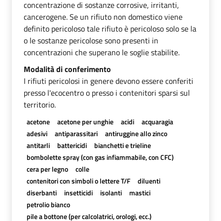
concentrazione di sostanze corrosive, irritanti,
cancerogene. Se un rifiuto non domestico viene
definito pericoloso tale rifiuto è pericoloso solo se la
o le sostanze pericolose sono presenti in
concentrazioni che superano le soglie stabilite.
Modalità di conferimento
I rifiuti pericolosi in genere devono essere conferiti
presso l'ecocentro o presso i contenitori sparsi sul
territorio.
acetone
acetone per unghie
acidi
acquaragia
adesivi
antiparassitari
antiruggine allo zinco
antitarli
battericidi
bianchetti e trieline
bombolette spray (con gas infiammabile, con CFC)
cera per legno
colle
contenitori con simboli o lettere T/F
diluenti
diserbanti
insetticidi
isolanti
mastici
petrolio bianco
pile a bottone (per calcolatrici, orologi, ecc.)