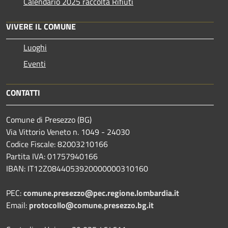
Calendario 2025 raccolta Rifiuti
VIVERE IL COMUNE
Luoghi
Eventi
CONTATTI
Comune di Presezzo (BG)
Via Vittorio Veneto n. 1049 - 24030
Codice Fiscale: 82003210166
Partita IVA: 01757940166
IBAN: IT12Z0844053920000000310160
PEC:
comune.presezzo@pec.regione.lombardia.it
Email:
protocollo@comune.presezzo.bg.it