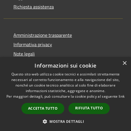
Richiesta assistenza
Amministrazione trasparente
Informativa privacy
Note legali
×
Dichiarazione di accessibilità
Informazioni sui cookie
Questo sito web utilizza cookie tecnici e assimilati strettamente
necessari al corretto funzionamento e alla navigazione del sito,
nonché un cookie tecnico analitico al solo fine di elaborare
informazioni statistiche, aggregate e anonime.
RSS
Copyright © 2026 • Comune di
Per maggiori dettagli, può consultare la cookie policy al seguente
link
Accessibilità
Presezzo • Powered by
Privacy
Municipium
Accesso
•
RIFIUTA TUTTO
ACCETTA TUTTO
Cookie
redazione
Mappa del sito
MOSTRA DETTAGLI