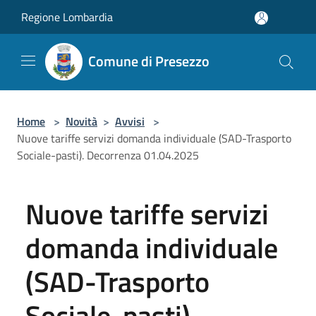
Salta al contenuto principale
Regione Lombardia
Comune di Presezzo
Home
>
Novità
>
Avvisi
>
Nuove tariffe servizi domanda individuale (SAD-Trasporto
Sociale-pasti). Decorrenza 01.04.2025
Nuove tariffe servizi
domanda individuale
(SAD-Trasporto
Sociale-pasti).