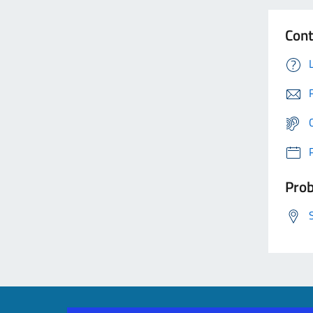
Cont
Prob