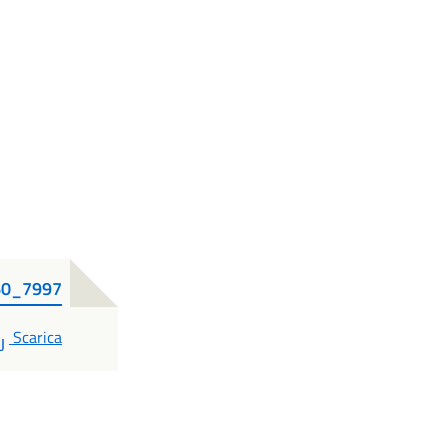
60_7997
PDF
Scarica