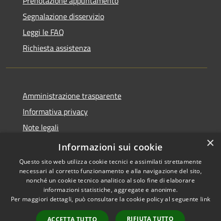
Prenotazione appuntamento
Segnalazione disservizio
Leggi le FAQ
Richiesta assistenza
Amministrazione trasparente
Informativa privacy
Note legali
×
Dichiarazione di accessibilità
Informazioni sui cookie
Questo sito web utilizza cookie tecnici e assimilati strettamente
necessari al corretto funzionamento e alla navigazione del sito,
nonché un cookie tecnico analitico al solo fine di elaborare
informazioni statistiche, aggregate e anonime.
RSS
Copyright © 2026 • Comune di
Per maggiori dettagli, può consultare la cookie policy al seguente
link
Accessibilità
Presezzo • Powered by
Privacy
Municipium
Accesso
•
RIFIUTA TUTTO
ACCETTA TUTTO