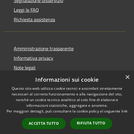
Segnalazione disservizio
Leggi le FAQ
Richiesta assistenza
Amministrazione trasparente
Informativa privacy
Note legali
×
Dichiarazione di accessibilità
Informazioni sui cookie
Questo sito web utilizza cookie tecnici e assimilati strettamente
necessari al corretto funzionamento e alla navigazione del sito,
nonché un cookie tecnico analitico al solo fine di elaborare
informazioni statistiche, aggregate e anonime.
RSS
Copyright © 2026 • Comune di
Per maggiori dettagli, può consultare la cookie policy al seguente
link
Accessibilità
Presezzo • Powered by
Privacy
Municipium
Accesso
•
RIFIUTA TUTTO
ACCETTA TUTTO
Cookie
redazione