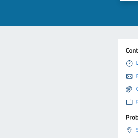
Cont
Prob