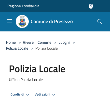
Salta al contenuto principale
Regione Lombardia
Comune di Presezzo
Home
>
Vivere il Comune
>
Luoghi
>
Polizia Locale
>
Polizia Locale
Polizia Locale
Ufficio Polizia Locale
Condividi
Vedi azioni