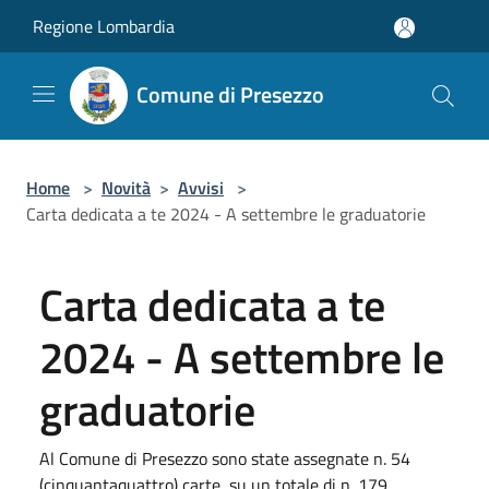
Salta al contenuto principale
Regione Lombardia
Comune di Presezzo
Home
>
Novità
>
Avvisi
>
Carta dedicata a te 2024 - A settembre le graduatorie
Carta dedicata a te
2024 - A settembre le
graduatorie
Al Comune di Presezzo sono state assegnate n. 54
(cinquantaquattro) carte, su un totale di n. 179