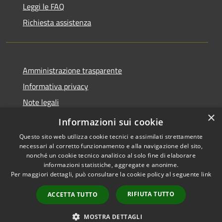
Leggi le FAQ
Richiesta assistenza
Amministrazione trasparente
Informativa privacy
Note legali
×
Dichiarazione di accessibilità
Informazioni sui cookie
Questo sito web utilizza cookie tecnici e assimilati strettamente
necessari al corretto funzionamento e alla navigazione del sito,
nonché un cookie tecnico analitico al solo fine di elaborare
informazioni statistiche, aggregate e anonime.
RSS
Copyright © 2026 • Comune di
Per maggiori dettagli, può consultare la cookie policy al seguente
link
Accessibilità
Presezzo • Powered by
Privacy
Municipium
Accesso
•
RIFIUTA TUTTO
ACCETTA TUTTO
Cookie
redazione
Mappa del sito
MOSTRA DETTAGLI